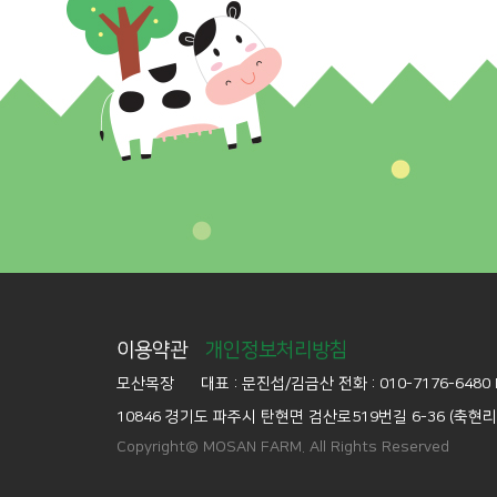
이용약관
개인정보처리방침
모산목장
대표 : 문진섭/김금산
전화 : 010-7176-6480
10846 경기도 파주시 탄현면 검산로519번길 6-36 (축현리 
Copyright© MOSAN FARM. All Rights Reserved